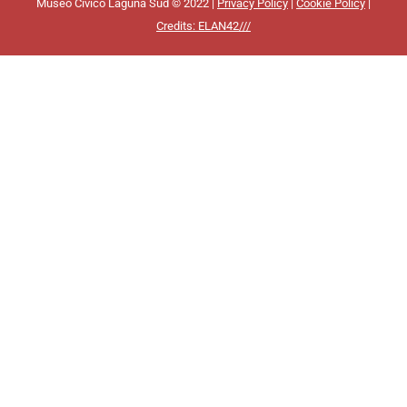
Museo Civico Laguna Sud © 2022 |
Privacy Policy
|
Cookie Policy
|
Credits: ELAN42///